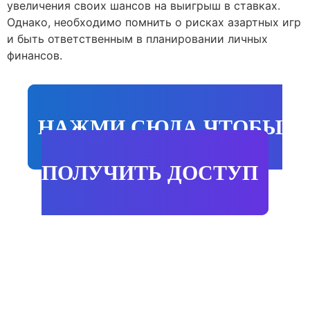
увеличения своих шансов на выигрыш в ставках.
Однако, необходимо помнить о рисках азартных игр
и быть ответственным в планировании личных
финансов.
НАЖМИ СЮДА ЧТОБЫ
ПОЛУЧИТЬ ДОСТУП