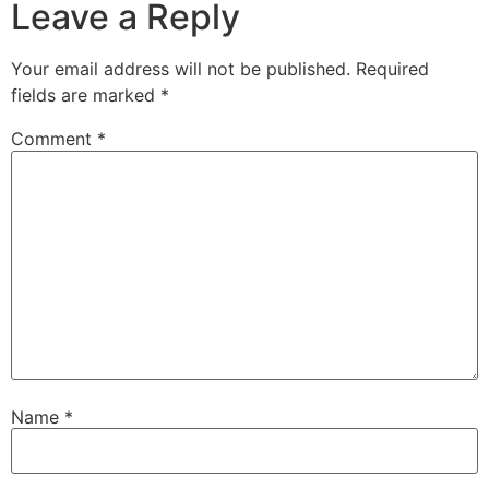
Leave a Reply
Your email address will not be published.
Required
fields are marked
*
Comment
*
Name
*