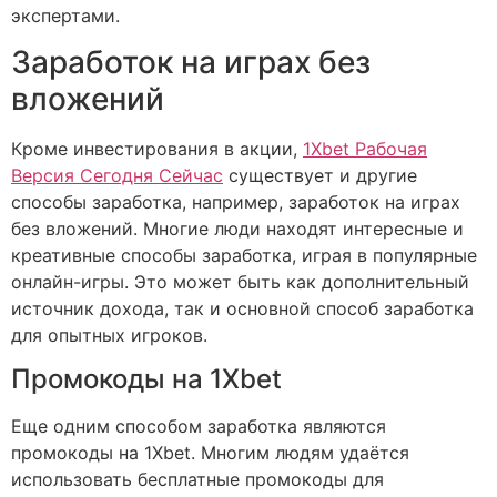
экспертами.
Заработок на играх без
вложений
Кроме инвестирования в акции,
1Xbet Рабочая
Версия Сегодня Сейчас
существует и другие
способы заработка, например, заработок на играх
без вложений. Многие люди находят интересные и
креативные способы заработка, играя в популярные
онлайн-игры. Это может быть как дополнительный
источник дохода, так и основной способ заработка
для опытных игроков.
Промокоды на 1Xbet
Еще одним способом заработка являются
промокоды на 1Xbet. Многим людям удаётся
использовать бесплатные промокоды для