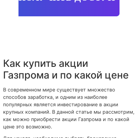
Как купить акции
Газпрома и по какой цене
В современном мире существует множество
способов заработка, и одним из наиболее
популярных является инвестирование в акции
крупных компаний. В данной статье мы рассмотрим,
как можно приобрести акции Газпрома и по какой
цене это возможно.