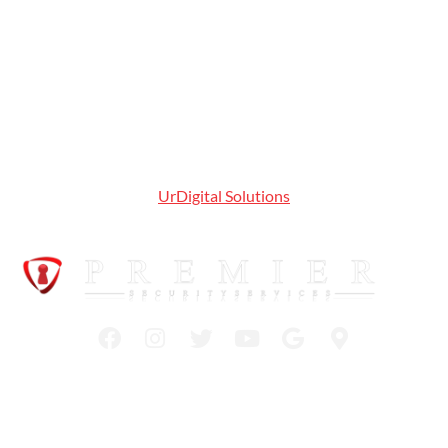
Subscribe for our latest news and updates
Copyright © 2023. PSS Premier Security Services. Designed by
UrDigital Solutions